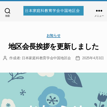
検索
メニュー
日
本
家
カ
庭
お知らせ
テ
科
ゴ
地区会長挨拶を更新しました
教
リ
育
ー
作成者:
日本家庭科教育学会中国地区会
2025年4月3日
学
投
投
稿
稿
会
者
日
中
国
地
区
会