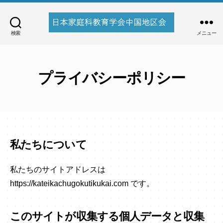
検索
メニュー
日
本
家
庭
プライバシーポリシー
科
教
育
学
会
私たちについて
中
国
地
私たちのサイトアドレスは
区
https://kateikachugokutikukai.com です。
会
このサイトが収集する個人データと収集