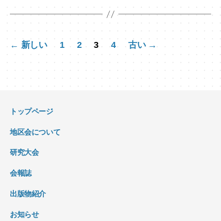
投
←
新しい
1
2
3
4
古い
→
稿
の
ペ
ー
トップページ
ジ
地区会について
送
り
研究大会
会報誌
出版物紹介
お知らせ