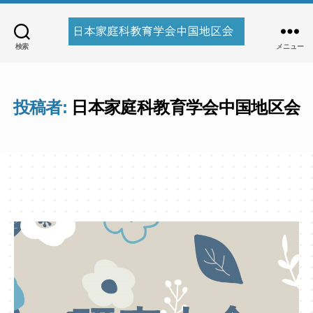
検索
メニュー
日
本
家
庭
投稿者:
日本家庭科教育学会中国地区会
科
教
育
学
会
中
国
地
区
会